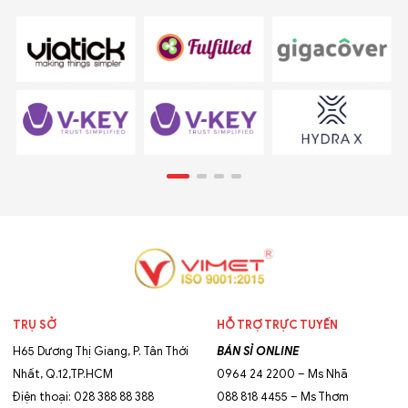
TRỤ SỞ
HỖ TRỢ TRỰC TUYẾN
H65 Dương Thị Giang, P. Tân Thới
BÁN SỈ ONLINE
Nhất, Q.12,TP.HCM
0964 24 2200 – Ms Nhã
Điện thoại: 028 388 88 388
088 818 4455 – Ms Thơm