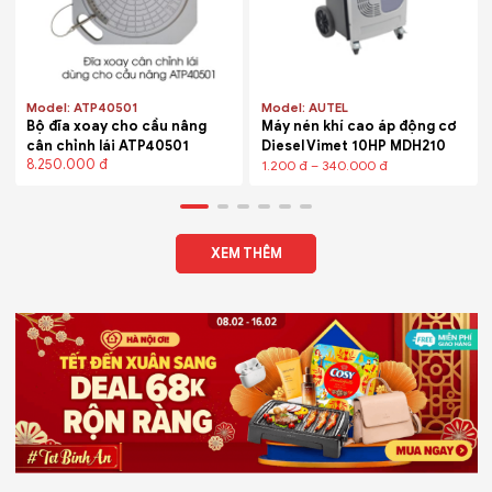
Model: ATP40501
Model: AUTEL
Bộ đĩa xoay cho cầu nâng
Máy nén khí cao áp động cơ
cân chỉnh lái ATP40501
Diesel Vimet 10HP MDH210
8.250.000
đ
1.200
đ
–
340.000
đ
XEM THÊM