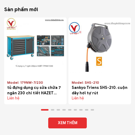
Sản phẩm mới
Model: 179NW-7/230
Model: SHS-210
tủ đựng dụng cụ sửa chữa 7
Sankyo Triens SHS-210. cuộn
ngăn 230 chi tiết HAZET
dây hơi tự rút
Liên hệ
Liên hệ
179NW-7/230
XEM THÊM